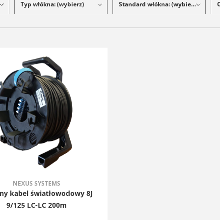
Typ włókna: (wybierz)
Standard włókna: (wybierz)
NEXUS SYSTEMS
ny kabel światłowodowy 8J
9/125 LC-LC 200m