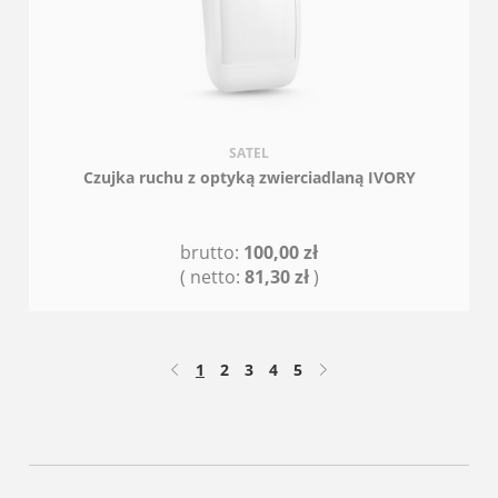
SATEL
Czujka ruchu z optyką zwierciadlaną IVORY
brutto:
100,00 zł
( netto:
81,30 zł
)
POWIADOM O DOSTĘPNOŚCI
1
2
3
4
5