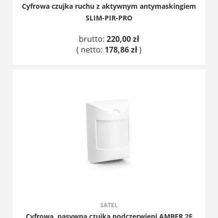
Cyfrowa czujka ruchu z aktywnym antymaskingiem
SLIM-PIR-PRO
brutto:
220,00 zł
( netto:
178,86 zł
)
DO KOSZYKA
SATEL
Cyfrowa, pasywna czujka podczerwieni AMBER 2E