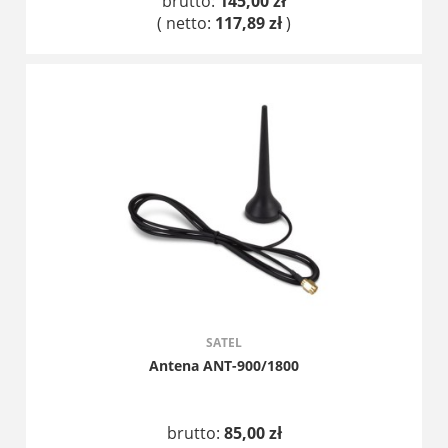
brutto:
145,00 zł
( netto:
117,89 zł
)
DO KOSZYKA
SATEL
Antena ANT-900/1800
brutto:
85,00 zł