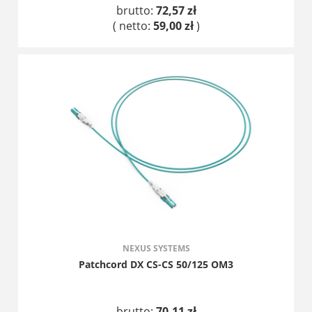
brutto:
72,57 zł
( netto:
59,00 zł
)
DO KOSZYKA
NEXUS SYSTEMS
Patchcord DX CS-CS 50/125 OM3
brutto:
70,11 zł